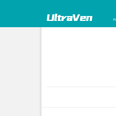
均
孔板离心机