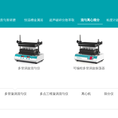
质匀浆研磨
恒温槽金属浴
超声破碎分散萃取
混匀离心筛分
粘度计
多管涡旋混匀仪
可编程多管涡旋振荡器
多管漩涡混匀仪
多点三维漩涡混匀仪
离心机
筛分仪